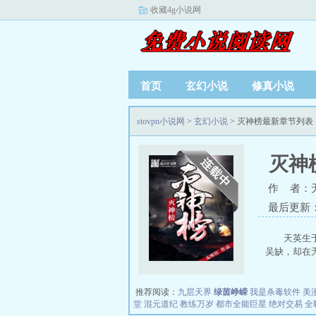
收藏4g小说网
首页
玄幻小说
修真小说
stovpn小说网
>
玄幻小说
> 灭神榜最新章节列表
灭神
作 者：
最后更新：20
天英生
吴缺，却在无
推荐阅读：
九层天界
绿茵峥嵘
我是杀毒软件
美
堂
混元道纪
教练万岁
都市全能巨星
绝对交易
全