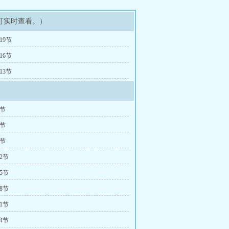
可实时查看。）
19节
16节
13节
3节
6节
9节
2节
5节
8节
1节
4节