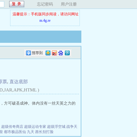
忘记密码
用户注册
温馨提示：手机版同步阅读，请访问网址
m.4g.re
荐票
,
直达底部
D,JAR,APK,HTML )
，方可破圣成神。体内没有一丝天英之力的
夫
超级传奇商店
超级运动专家
超级浮空城
战争天
皇
都市极品医仙
九天
酋长别打脸