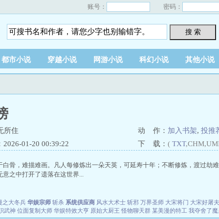
账号：
密码：
搜 索
都市小说
穿越小说
网游小说
科幻小说
其他小说
榜
无所住
动 作：
加入书架
,
投推
26-01-20 00:39:22
下 载：
(
TXT
,CHM,UM
于白骨，难描难画。凡人每修炼出一朵天英，可延寿十年；不断修炼，渡过劫难
意之中打开了遗落在这世界...
漫之大冬兵
华娱宗师
斩杀
系统供应商
风水大术士
斩邪
万界圣师
大宋将门
大宋好屠
职武神
位面复制大师
华娱特效大亨
原始大厨王
怪物聊天群
某美漫的特工
我夺舍了魔