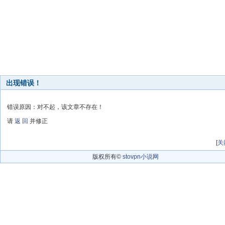
出现错误！
错误原因：对不起，该文章不存在！
请
返 回
并修正
[
关
版权所有©
stovpn小说网