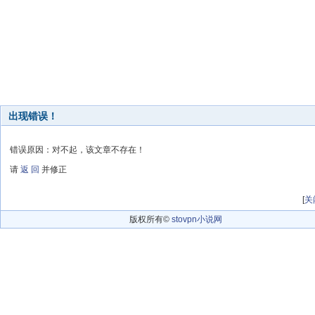
出现错误！
错误原因：对不起，该文章不存在！
请
返 回
并修正
[
关
版权所有©
stovpn小说网