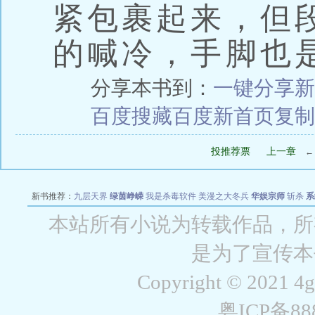
紧包裹起来，但
的喊冷，手脚也
分享本书到：
一键分享
新
百度搜藏
百度新首页
复制
投推荐票
上一章
新书推荐：
九层天界
绿茵峥嵘
我是杀毒软件
美漫之大冬兵
华娱宗师
斩杀
系
空城
战争天堂
混元道纪
教练万岁
都市全能巨星
绝对交易
全职武神
位面复制
本站所有小说为转载作品，所
是为了宣传本
Copyright © 2021 4
粤ICP备8