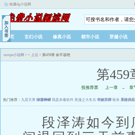
收藏4g小说网
首页
玄幻小说
修真小说
都市小说
穿越小说
stovpn小说网
>
>
上位
> 第459章 命不该绝
第45
投推荐票
上一章
章
←
热门推荐：
九层天界
绿茵峥嵘
我是杀毒软件
美漫之大冬兵
华娱宗师
斩杀
系统供应
段泽涛如今到