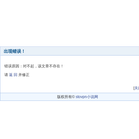
出现错误！
错误原因：对不起，该文章不存在！
请
返 回
并修正
[
关
版权所有©
stovpn小说网